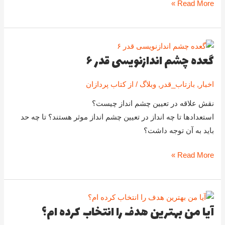
Read More »
حضور
استاد
معماریانی
گعده چشم اندازنویسی قدر ۶
گعده
چشم
اخبار
,
بازتاب_قدر
,
وبلاگ
/ از
کتاب پردازان
اندازنویسی
قدر
نقش علاقه در تعیین چشم انداز چیست؟
۶
استعدادها تا چه انداز در تعیین چشم انداز موثر هستند؟ تا چه حد
باید به آن توجه داشت؟
Read More »
آیا من بهترین هدف را انتخاب کرده ام؟
آیا
من