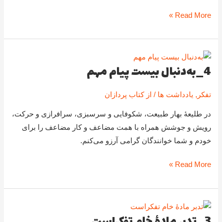
Read More »
4_به‌دنبال بیست پیام مهم
4_به‌دنبال
بیست
تفکر
,
یادداشت ها
/ از
کتاب پردازان
پیام
مهم
در طلیعۀ بهار طبیعت، شکوفایی و سرسبزی، سرافرازی و حرکت،
رویش و جوشش همراه با همت مضاعف و کار مضاعف را برای
خودم و شما خوانندگان گرامی آرزو می‌کنم.
Read More »
3_تدبر مادۀ خام تفکراست
3_تدبر