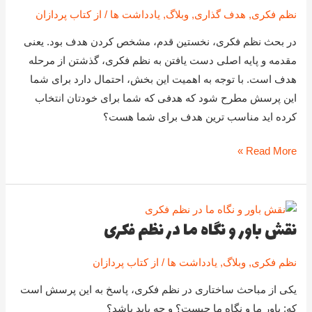
نظم فکری
,
هدف گذاری
,
وبلاگ
,
یادداشت ها
/ از
کتاب پردازان
بهترین
هدف
در بحث نظم فکری، نخستین قدم، مشخص کردن هدف بود. یعنی
را
مقدمه و پایه اصلی دست یافتن به نظم فکری، گذشتن از مرحله
انتخاب
هدف است. با توجه به اهمیت این بخش، احتمال دارد برای شما
کرده
این پرسش مطرح شود که هدفی که شما برای خودتان انتخاب
ام؟
کرده اید مناسب ترین هدف برای شما هست؟
Read More »
نقش باور و نگاه ما در نظم فکری
نقش
باور
نظم فکری
,
وبلاگ
,
یادداشت ها
/ از
کتاب پردازان
و
نگاه
یکی از مباحث ساختاری در نظم فکری، پاسخ به این پرسش است
ما
که: باور ما و نگاه ما چیست؟ و چه باید باشد؟