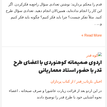
آماده
قدم را محکم بردارید: نوشتن تعدادی سؤال راجع‌به فکرکردن. اگر
کنید
این کار را انجام نداده‌اید، همین‌الان انجام دهید. تعدادی سؤال طرح
کنید. مثلاً تفکر چیست؟ چرا باید فکر کنیم؟ چگونه باید فکر کنیم
و… .
Read More »
اردوی صمیمانه کوهنوردی با اعضای طرح
اردوی
قدر با حضور استاد معماریانی
صمیمانه
کوهنوردی
با
اخبار
,
بازتاب_قدر
/ از
کتاب پردازان
اعضای
در این اردو بعد از قرائت زیارت عاشورا و صرف صبحانه ، اعضاء
طرح
نحوه آشنایی خود با طرح قدر را توضیح دادند
قدر
با