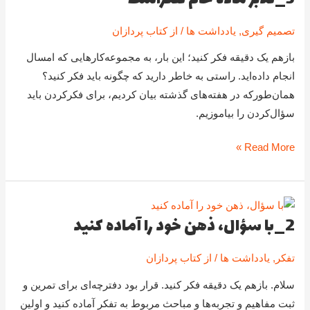
مادۀ
تصمیم گیری
,
یادداشت ها
/ از
کتاب پردازان
خام
تفکراست
بازهم یک دقیقه فکر کنید؛ این بار، به مجموعه‌کارهایی که امسال
انجام داده‌اید. راستی به خاطر دارید که چگونه باید فکر کنید؟
همان‌طورکه در هفته‌های گذشته بیان کردیم، برای فکرکردن باید
سؤال‌کردن را بیاموزیم.
Read More »
2_با سؤال، ذهن خود را آماده کنید
2_با
سؤال،
تفکر
,
یادداشت ها
/ از
کتاب پردازان
ذهن
خود
سلام. بازهم یک دقیقه فکر کنید. قرار بود دفترچه‌ای برای تمرین و
را
ثبت مفاهیم و تجربه‌ها و مباحث مربوط به تفکر آماده کنید و اولین