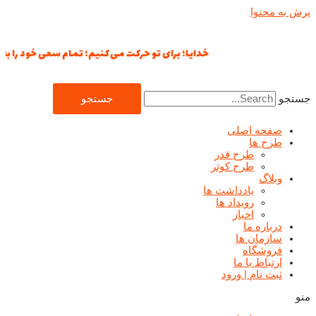
پرش به محتوا
خدایا؛ برای تو حرکت می‌کنیم؛ تمام سعی خود را به کار 
جستجو
جستجو
صفحه اصلی
طرح ها
طرح قدر
طرح کوثر
وبلاگ
یادداشت ها
رويداد ها
اخبار
درباره ما
سازمان ها
فروشگاه
ارتباط با ما
ثبت نام | ورود
منو