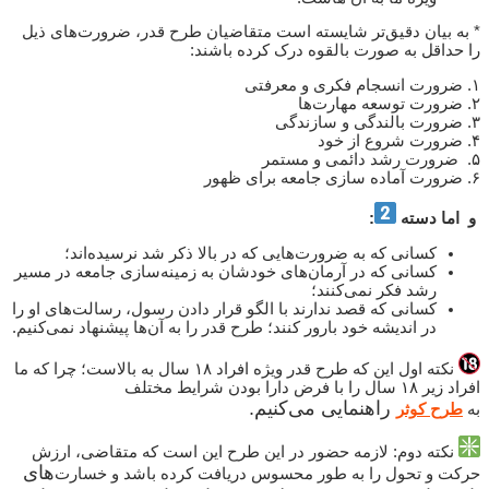
* به بیان دقیق‌تر شایسته است متقاضیان طرح قدر، ضرورت‌های ذیل
را حداقل به صورت بالقوه درک کرده باشند:
۱. ضرورت انسجام فکری و معرفتی
۲. ضرورت توسعه مهارت‌­ها
۳. ضرورت بالندگی و سازندگی
۴. ضرورت شروع از خود
۵. ضرورت رشد دائمی و مستمر
۶. ضرورت آماده سازی جامعه برای ظهور
و اما دسته
:
کسانی که به ضرورت­‌هایی که در بالا ذکر شد نرسیده‌اند؛
کسانی که در آرمان‌های خودشان به زمینه‌سازی جامعه در مسیر
رشد فکر نمی­‌کنند؛
کسانی که قصد ندارند با الگو قرار دادن رسول، رسالت­‌های او را
در اندیشه خود بارور کنند؛ طرح قدر را به آن‌ها پیشنهاد نمی‌کنیم.
نکته اول این که طرح قدر ویژه افراد ۱۸ سال به بالاست؛ چرا که ما
افراد زیر ۱۸ سال را با فرض دارا بودن شرایط مختلف
راهنمایی می‌کنیم.
به
طرح کوثر
نکته دوم: لازمه حضور در این طرح این است که متقاضی، ارزش
های
حرکت و تحول را به طور محسوس دریافت کرده باشد و خسارت‌