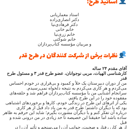
اساتید طرح:
استاد معماریانی
دکتر انصاری‌زاده
دکتر فرهادی‌نیا
خانم خانی
خانم زری‌نیا
خانم شوکتی
و مربیان مؤسسه کتاب‌پردازان
نظرات برخی از شرکت کنندگان در طرح قدر
آقای مقدم ۲۴ ساله
کارشناسی الهیات، مربی نوجوانان، عضو طرح قدر ۳ و مسئول طرح
قدر
من از دوران دبیرستان یک خلأ و کمبود و بی‌قراری در خودم احساس
می­‌کردم و هر کاری می‌کردم به نتیجه دلخواه نمی‌رسیدم.
سرانجام آشنایی من با مؤسسه کتاب‌پردازان فراهم شد و حلقه‌های
مفقوده خود را در این طرح یافتم.
یکی از اثرهای این طرح در زندگی خودم، کارها و برخوردهای اشتباهی
بود که با دیگران داشتم؛ طرح قدر به من یاد داد قبل از هر کاری
درباره آن تفکر کنم و با دیگران مشورت بگیرم؛ شاید این حرفم به ظاهر
ساده باشد اما حقیقتا این خصیصه تا حد زیادی در من درونی شده و
قبل
از هر کار، رفتار و صحبت، جوانب آن را می‌سنجم و تأثیر آن را در