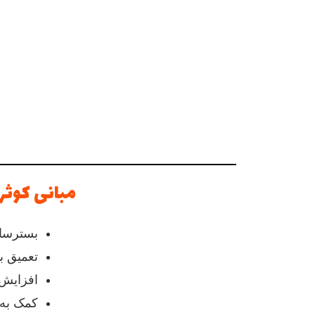
مبانی کوثر
بسترساز
تعمیق ب
افزایش 
کمک به 