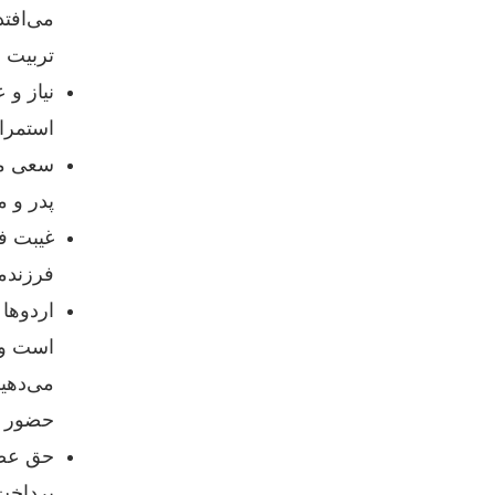
می‌افت
تربیت ر
نیاز و 
استمرار
سعی می‌
پدر و م
غیبت فر
فرزندم
اردوها 
است و ا
می‌دهی
حضور یا
حق عضو
پرداخت 