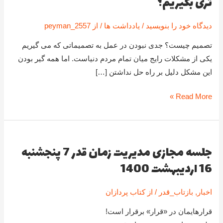
تری بگیریم؟
باعث
می
دیدگاه‌ خود را بنویسید
/
یادداشت ها
/ از
peyman_2557
شود
تصمیم چیست؟ جدی نبودن در عمل به تصمیماتی که می گیریم
تصمیمات
یکی از مشکلات رایج میان تمام مردم دنیاست. اما همه گیر بودن
جدی
این مشکل دلیل بر راه حل نداشتن […]
تری
بگیریم؟
Read More »
جلسه مجازی مدیریت زمان قدر 7 پنجشنبه
جلسه
16 اردیبهشت 1400
مجازی
مدیریت
زمان
اخبار
,
بازتاب_قدر
/ از
کتاب پردازان
قدر
قرارهایمان در «قرار» برقرار است!
7