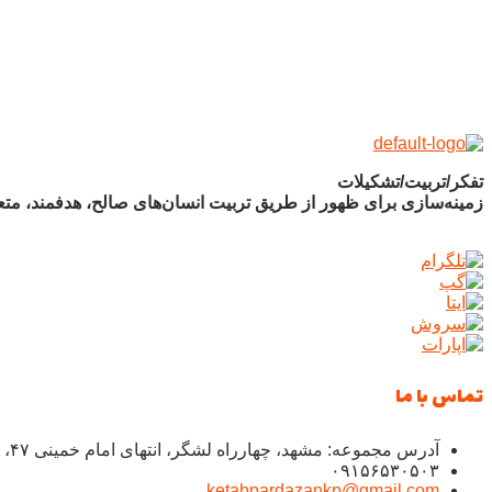
تفکر/تربیت/تشکیلات
زمینه‌سازی برای ظهور از طریق تربیت انسان‌های صالح، هدفمند، متع
تماس با ما
آدرس مجموعه: مشهد، چهارراه لشگر، انتهای امام خمینی ۴۷، شهید نجفی ۵.۶، پلاک ۱۲۲
۰۹۱۵۶۵۳۰۵۰۳
ketabpardazankp@gmail.com