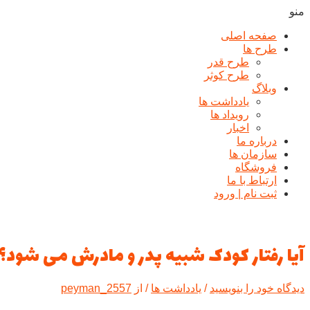
منو
صفحه اصلی
طرح ها
طرح قدر
طرح کوثر
وبلاگ
یادداشت ها
رويداد ها
اخبار
درباره ما
سازمان ها
فروشگاه
ارتباط با ما
ثبت نام | ورود
آیا رفتار کودک شبیه پدر و مادرش می شود؟
دیدگاه‌ خود را بنویسید
/
یادداشت ها
/ از
peyman_2557