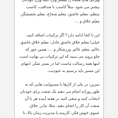
بیشتر می شود. مثلاً کاسب با صداقت، کاسب
منظم، معلم عاشق، معلم شجاع، معلم بخششگر،
معلم خلاق و …
این تا کجا ادامه دارد؟ اگر ترکیبات اضافه کنید،
خیلی! معلم خلاق ِعاشق ِعادل، معلم خلاق ِعاشق
ِعالم، معلم عالم ِ ورزشکار و …، همین جور که
جلو بروید می بینید که این ترکیبات بی نهایت است.
اینها همه رسالت ماست اما در بستر شکر. انتهای
این مسیر باید برسیم به عبودیت.
تمرین: در یکی از کارها یا مسیولیت هایی که به
طور روزانه انجام می دهید یک صفت برای خودتان
انتخاب کنید و سعی کنید در هفته آینده هر با آن
صفت آن کار را انجام دهید. مثلا: مادر ِ خلاق.
عموی خوش فکر، کارمند ِبا مدیریت زمان بالا. با