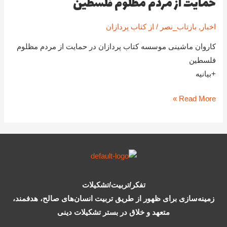
حمایت از مردم مظلوم فلسطین
موسسه
کتاب
اخبار
,
بازتاب_نصر
/ از
کتاب پردازان
پردازان
کاروان ماشینی موسسه کتاب پردازان در حمایت از مردم مظلوم
در
فلسطین
حمایت
+بیانیه
از
مردم
Read More »
مظلوم
فلسطین
تفکر/تربیت/تشکیلات
زمینه‌سازی برای ظهور از طریق تربیت انسان‌های صالح، هدفمند،
متعهد و خلاق در بستر تشکیلات دینی