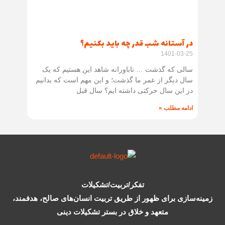
در آستانه شب قدر چه باید بکنیم؟
1401-03-25
سالی که گذشت … ناباورانه شاهد این هستیم که یک
سال دیگر از عمر ما گذشت؛ و این مهم است که بدانیم
در این سال حرکتی داشته ایم؟ سال قبل
ادامه مطلب »
تفکر/تربیت/تشکیلات
زمینه‌سازی برای ظهور از طریق تربیت انسان‌های صالح، هدفمند،
متعهد و خلاق در بستر تشکیلات دینی