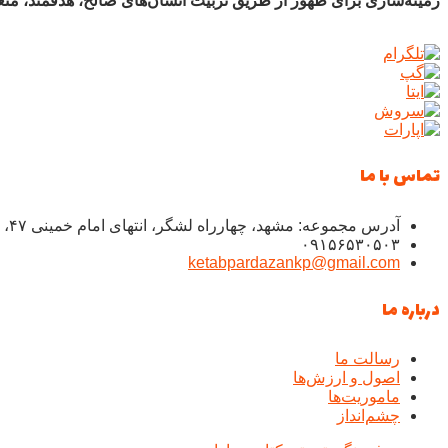
زمینه‌سازی برای ظهور از طریق تربیت انسان‌های صالح، هدفمند، متع
تماس با ما
آدرس مجموعه: مشهد، چهارراه لشگر، انتهای امام خمینی ۴۷، شهید نجفی ۵.۶، پلاک ۱۲۲
۰۹۱۵۶۵۳۰۵۰۳
ketabpardazankp@gmail.com
درباره ما
رسالت ما
اصول و ارزش‌ها
ماموریت‌ها
چشم‌انداز