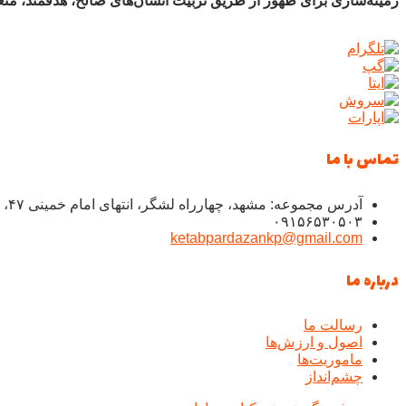
زمینه‌سازی برای ظهور از طریق تربیت انسان‌های صالح، هدفمند، متع
تماس با ما
آدرس مجموعه: مشهد، چهارراه لشگر، انتهای امام خمینی ۴۷، شهید نجفی ۵.۶، پلاک ۱۲۲
۰۹۱۵۶۵۳۰۵۰۳
ketabpardazankp@gmail.com
درباره ما
رسالت ما
اصول و ارزش‌ها
ماموریت‌ها
چشم‌انداز