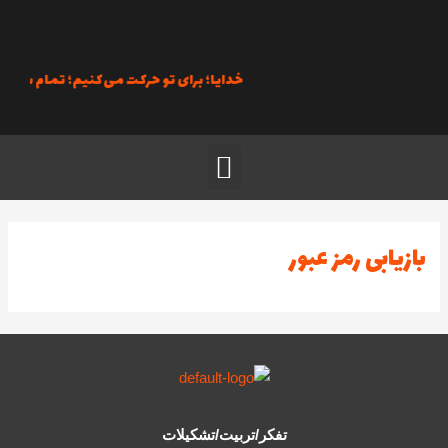
رش
ه
حتوا
خدایا؛ برای تو حرکت می‌کنیم؛ تمام سعی خود
منو
بازیابی رمز عبور
تفکر/تربیت/تشکیلات